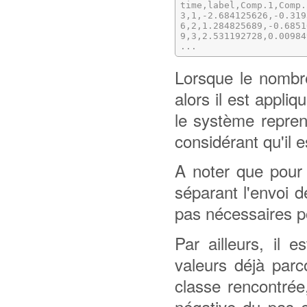
time,label,Comp.1,Comp.
3,1,-2.684125626,-0.319
6,2,1.284825689,-0.6851
9,3,2.531192728,0.00984
...
Lorsque le nombr
alors il est appli
le système repren
considérant qu'il 
A noter que pour 
séparant l'envoi 
pas nécessaires pou
Par ailleurs, il 
valeurs déjà parc
classe rencontrée
négative du pas e