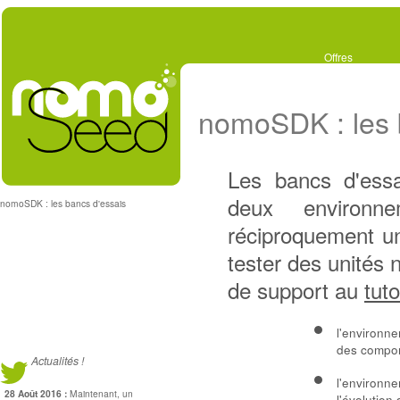
Offres
nomoSDK : les 
Les bancs d'ess
deux environne
nomoSDK : les bancs d'essais
réciproquement u
tester des unités
de support au
tuto
l'environn
des compor
Actualités !
l'environn
28 Août 2016 :
Maintenant, un
l'évolutio