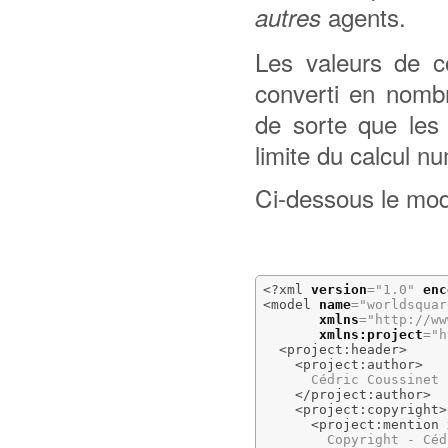
agents.
autres
Les valeurs de 
converti en nombr
de sorte que les
limite du calcul n
Ci-dessous le mo
<?xml
version
=
"1.0"
enc
<model
name
=
"worldsquar
xmlns
=
"http://ww
xmlns:project
=
"h
<project:header
>
<project:author
>
      Cédric Coussinet

</project:author
>
<project:copyright
>
<project:mention
        Copyright - Céd