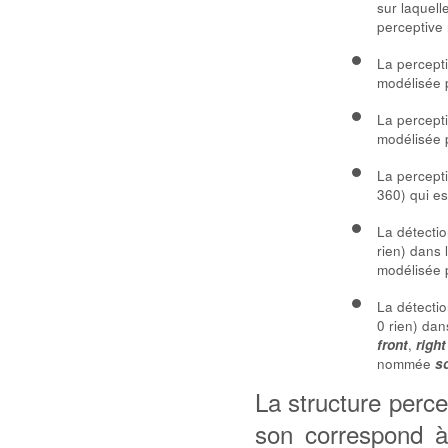
sur laquell
perceptiv
La percept
modélisée 
La percepti
modélisée 
La percepti
360) qui e
La détectio
rien) dans 
modélisée 
La détectio
0 rien) dan
,
front
right
nommée
s
La structure perc
son correspond à