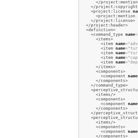
</project:mention
</project:copyright
<project:license
na
<project:mention
</project:license
>
</project:header
>
<definition
>
<command_type
name
=
<items
>
<item
name
=
"adv
<item
name
=
"tur
<item
name
=
"tur
<item
name
=
"cap
<item
name
=
"dep
</items
>
<components
>
<component
name
</components
>
</command_type
>
<perceptive_structu
<items
/>
<components
>
<component
name
</components
>
</perceptive_struct
<perceptive_structu
<items
/>
<components
>
<component
name
</components
>