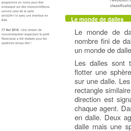
programme en nomo peut être
classificati
embarqué sur des microcontrôleurs
comme celui de la carte
stm32f411e avec une interface en
Le monde de dalles
Ada.
Le monde de dal
17 Avr 2016 :
Une version de
nomoInterpreter respectant le profil
nombre fini de da
Ravenscar a été réalisée pour les
systèmes temps réel !
un monde de dalle
Les dalles sont 
flotter une sphèr
sur une dalle. Le
rectangle similair
direction est sig
chaque agent. Dan
en dalle. Deux a
dalle mais une s