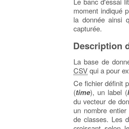
Le banc d'essai l
moment indiqué pu
la donnée ainsi q
capturée.
Description 
La base de donnée
CSV
qui a pour ext
Ce fichier définit
(
), un label (
time
du vecteur de don
un nombre entier 
de classes. Les d
croissant selon l