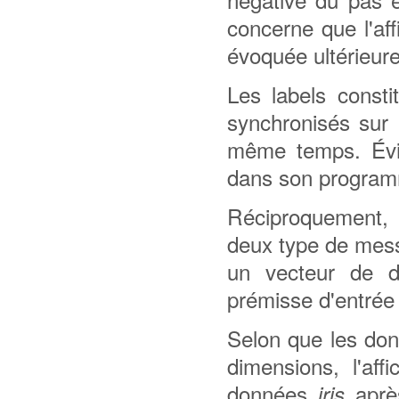
concerne que l'aff
évoquée ultérieur
Les labels consti
synchronisés sur 
même temps. Évid
dans son progra
Réciproquement, 
deux type de mess
un vecteur de 
prémisse d'entrée 
Selon que les don
dimensions, l'af
données
apr
iris