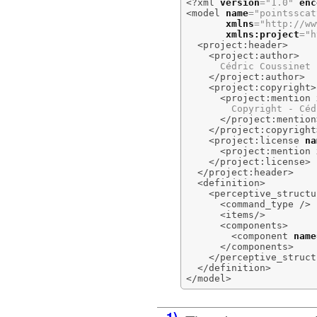
<?xml
version
=
"1.0"
enc
<model
name
=
"pointsscat
xmlns
=
"http://ww
xmlns:project
=
"h
<project:header
>
<project:author
>
      Cédric Coussinet

</project:author
>
<project:copyright
>
<project:mention
        Copyright - Céd
</project:mention
</project:copyright
<project:license
na
<project:mention
</project:license
>
</project:header
>
<definition
>
<perceptive_structu
<command_type
/>
<items
/>
<components
>
<component
name
</components
>
</perceptive_struct
</definition
>
</model
>