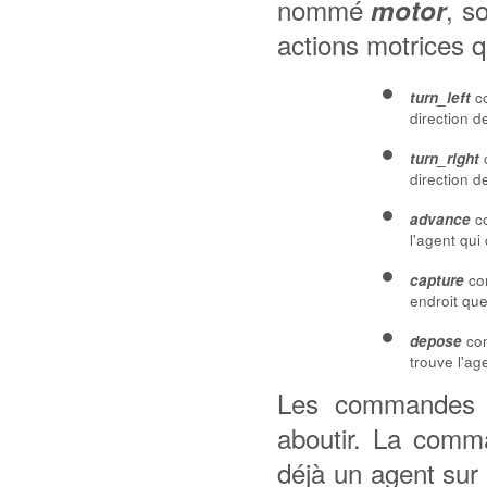
nommé
, s
motor
actions motrices q
co
turn_left
direction d
c
turn_right
direction d
co
advance
l'agent qui
com
capture
endroit que
com
depose
trouve l'ag
Les commande
aboutir. La com
déjà un agent sur