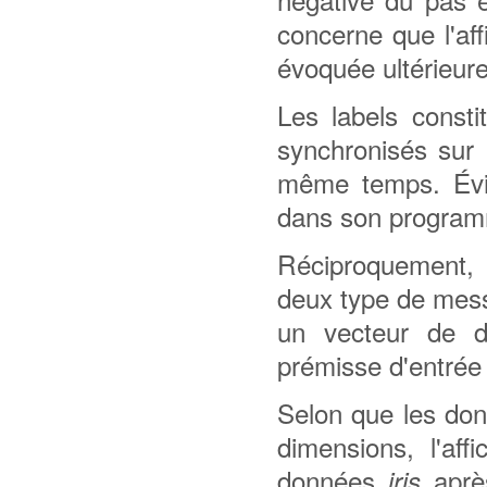
concerne que l'aff
évoquée ultérieur
Les labels consti
synchronisés sur 
même temps. Évid
dans son progra
Réciproquement, 
deux type de mess
un vecteur de 
prémisse d'entrée 
Selon que les don
dimensions, l'af
données
apr
iris