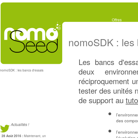
Offres
nomoSDK : les 
Les bancs d'ess
deux environne
nomoSDK : les bancs d'essais
réciproquement u
tester des unités
de support au
tuto
l'environn
des compor
Actualités !
l'environn
28 Août 2016 :
Maintenant, un
l'évolutio