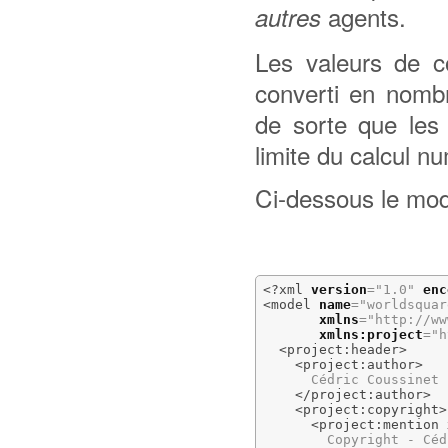
agents.
autres
Les valeurs de 
converti en nombr
de sorte que les
limite du calcul n
Ci-dessous le mo
<?xml
version
=
"1.0"
enc
<model
name
=
"worldsquar
xmlns
=
"http://ww
xmlns:project
=
"h
<project:header
>
<project:author
>
      Cédric Coussinet

</project:author
>
<project:copyright
>
<project:mention
        Copyright - Céd