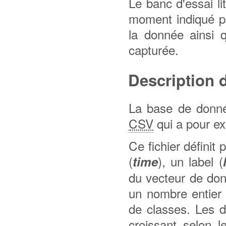
Le banc d'essai l
moment indiqué pu
la donnée ainsi q
capturée.
Description 
La base de donnée
CSV
qui a pour ext
Ce fichier définit
(
), un label (
time
du vecteur de don
un nombre entier 
de classes. Les d
croissant selon l