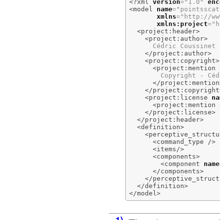
<?xml
version
=
"1.0"
enc
<model
name
=
"pointsscat
xmlns
=
"http://ww
xmlns:project
=
"h
<project:header
>
<project:author
>
      Cédric Coussinet

</project:author
>
<project:copyright
>
<project:mention
        Copyright - Céd
</project:mention
</project:copyright
<project:license
na
<project:mention
</project:license
>
</project:header
>
<definition
>
<perceptive_structu
<command_type
/>
<items
/>
<components
>
<component
name
</components
>
</perceptive_struct
</definition
>
</model
>