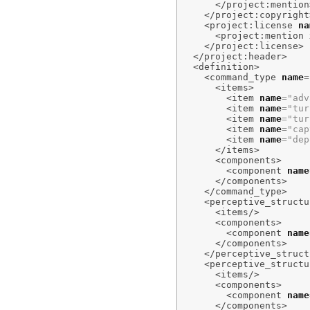
</project:mention
</project:copyright
<project:license
na
<project:mention
</project:license
>
</project:header
>
<definition
>
<command_type
name
=
<items
>
<item
name
=
"adv
<item
name
=
"tur
<item
name
=
"tur
<item
name
=
"cap
<item
name
=
"dep
</items
>
<components
>
<component
name
</components
>
</command_type
>
<perceptive_structu
<items
/>
<components
>
<component
name
</components
>
</perceptive_struct
<perceptive_structu
<items
/>
<components
>
<component
name
</components
>