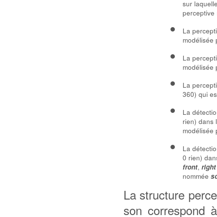
sur laquell
perceptiv
La percept
modélisée 
La percepti
modélisée 
La percepti
360) qui e
La détectio
rien) dans 
modélisée 
La détectio
0 rien) dan
,
front
right
nommée
s
La structure perc
son correspond à