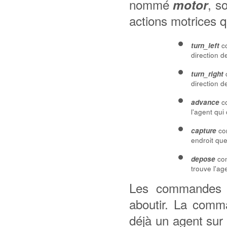
nommé
, s
motor
actions motrices q
co
turn_left
direction d
c
turn_right
direction d
co
advance
l'agent qui
com
capture
endroit que
com
depose
trouve l'ag
Les commande
aboutir. La com
déjà un agent sur