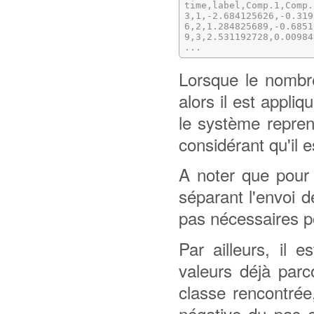
time,label,Comp.1,Comp.
3,1,-2.684125626,-0.319
6,2,1.284825689,-0.6851
9,3,2.531192728,0.00984
...
Lorsque le nombr
alors il est appli
le système repren
considérant qu'il 
A noter que pour 
séparant l'envoi 
pas nécessaires pou
Par ailleurs, il 
valeurs déjà parc
classe rencontrée
négative du pas e