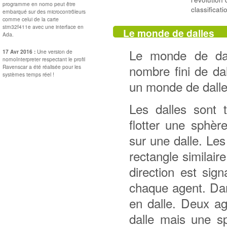
programme en nomo peut être
classificati
embarqué sur des microcontrôleurs
comme celui de la carte
stm32f411e avec une interface en
Le monde de dalles
Ada.
Le monde de dal
17 Avr 2016 :
Une version de
nomoInterpreter respectant le profil
nombre fini de da
Ravenscar a été réalisée pour les
systèmes temps réel !
un monde de dalle
Les dalles sont 
flotter une sphèr
sur une dalle. Le
rectangle similair
direction est sig
chaque agent. Dan
en dalle. Deux a
dalle mais une s