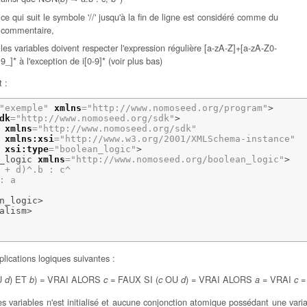
ce qui suit le symbole '//' jusqu'à la fin de ligne est considéré comme du
commentaire,
les variables doivent respecter l'expression régulière [a-zA-Z]+[a-zA-Z0-
9_]* à l'exception de i[0-9]* (voir plus bas)
 :
"exemple"
xmlns
=
"http://www.nomoseed.org/program"
>
dk
=
"http://www.nomoseed.org/sdk"
>
xmlns
=
"http://www.nomoseed.org/sdk"
xmlns:xsi
=
"http://www.w3.org/2001/XMLSchema-instance"
xsi:type
=
"boolean_logic"
>
_logic
xmlns
=
"http://www.nomoseed.org/boolean_logic"
>
 + d)^.b : c^

: a

n_logic
>
alism
>
plications logiques suivantes :
U
) ET
) = VRAI ALORS
= FAUX SI (
OU
) = VRAI ALORS
= VRAI
=
d
b
c
c
d
a
c
s variables n'est initialisé et aucune conjonction atomique possédant une variabl