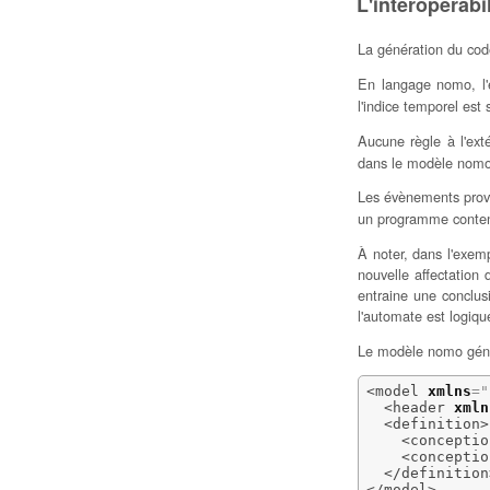
L'interopérabil
La génération du cod
En langage nomo, l'
l'indice temporel est 
Aucune règle à l'ex
dans le modèle nomo
Les évènements prov
un programme conten
À noter, dans l'exemp
nouvelle affectation
entraine une conclus
l'automate est logiq
Le modèle nomo géné
<model
xmlns
=
"
<header
xmln
<definition
>
<conceptio
<conceptio
</definition
</model
>