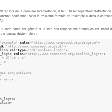
 VRAI lors de la première interprétation, il faut utiliser l'opérateur d'affectation
nction booléenne. Ainsi la troisième formule de l'exemple ci-dessus correspond
AI.
s, le code nomo est généré et la liste des conjonctions atomiques est inséré 
 ci-dessus devient alors :
"exemple"
xmlns
=
"http://www.nomoseed.org/program"
>
dk
=
"http://www.nomoseed.org/sdk"
>
lism
xsi:type
=
"sdk:boolean_logic"
>
_logic
xmlns
=
"http://www.nomoseed.org/boolean_logic"
>
 + d)^.b : c^

: a



mic conjunctions



^.d^:c^

n_logic
>
alism
>