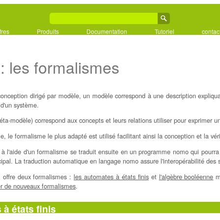
fres
Produits
Documentation
Tutoriel
contac
 les formalismes
onception dirigé par modèle, un modèle correspond à une description expliquan
s d'un système.
ta-modèle) correspond aux concepts et leurs relations utiliser pour exprimer u
le formalisme le plus adapté est utilisé facilitant ainsi la conception et la véri
 à l'aide d'un formalisme se traduit ensuite en un programme nomo qui pourra 
ipal. La traduction automatique en langage nomo assure l'interopérabilité des 
 offre deux formalismes :
les automates à états finis
et
l'algèbre booléenne
ma
er de nouveaux formalismes
.
à états finis