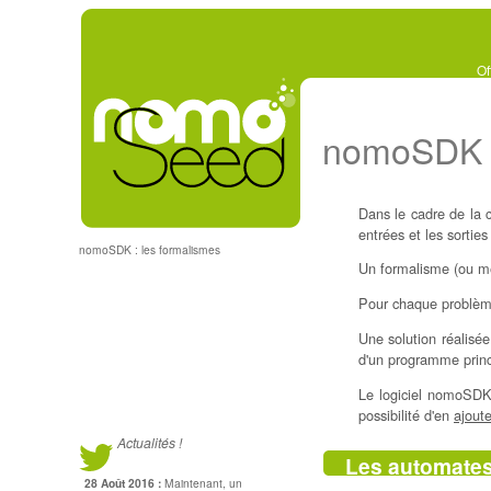
Of
nomoSDK :
Dans le cadre de la c
entrées et les sortie
nomoSDK : les formalismes
Un formalisme (ou mé
Pour chaque problème, 
Une solution réalisée
d'un programme princ
Le logiciel nomoSDK
possibilité d'en
ajout
Actualités !
Les automates 
28 Août 2016 :
Maintenant, un