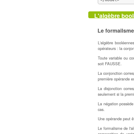
L'algèbre boo
Le formailsme
L'algèbre booléenne
opérateurs : la conjo
Toute variable ou co
soit FAUSSE.
La conjonction corres
première opérande e
La disjonction corre
seulement si la prem
La négation possède
cas.
Une opérande peut êtr
Le formalisme de l'al
composition de varia