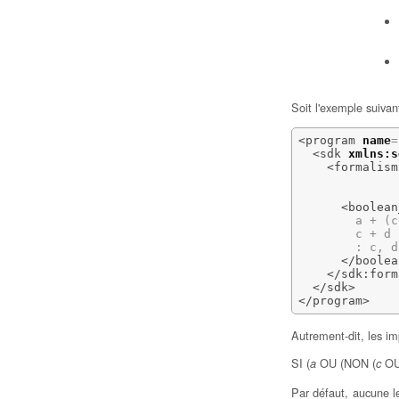
Soit l'exemple suivant
<program
name
=
<sdk
xmlns:s
<formalism
<boolean
        a + (c
        c + d 
        : c, d

</boolea
</sdk:form
</sdk
>
</program
>
Autrement-dit, les im
SI (
OU (NON (
O
a
c
Par défaut, aucune le