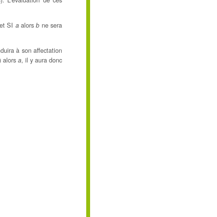
c
 et SI
alors
ne sera
a
b
duira à son affectation
) alors
, il y aura donc
a