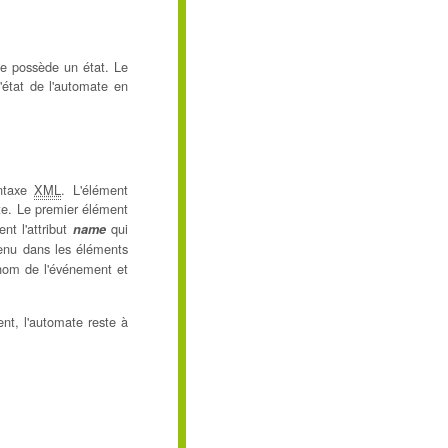
te possède un état. Le
'état de l'automate en
yntaxe
XML
. L'élément
te. Le premier élément
nt l'attribut
qui
name
nu dans les éléments
nom de l'événement et
nt, l'automate reste à