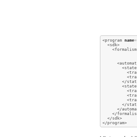
<program
name
=
<sdk
>
<formalism
<automat
<state
<tra
<tra
</stat
<state
<tra
<tra
<tra
</stat
</automa
</formalis
</sdk
>
</program
>