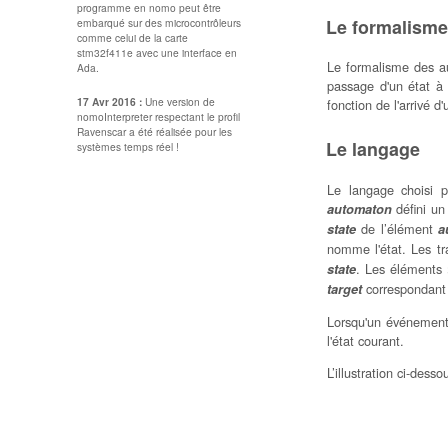
programme en nomo peut être
Le formalisme
embarqué sur des microcontrôleurs
comme celui de la carte
stm32f411e avec une interface en
Le formalisme des au
Ada.
passage d'un état à 
17 Avr 2016 :
Une version de
fonction de l'arrivé d
nomoInterpreter respectant le profil
Ravenscar a été réalisée pour les
Le langage
systèmes temps réel !
Le langage choisi p
défini u
automaton
de l’élément
state
a
nomme l'état. Les tr
. Les éléments
state
correspondant 
target
Lorsqu'un événement 
l'état courant.
L’illustration ci-des