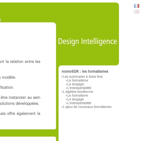
t
t la relation entre les
nomoSDK : les formalismes
Les automates à états finis
n modèle.
Le formalisme
Le langage
fication.
L'interopérabilité
L'algèbre booléenne
Le formailsme
être instancier au sein
Le langage
solutions développées.
L'interopérabilité
L'ajout de nouveaux formalismes
is offre également la