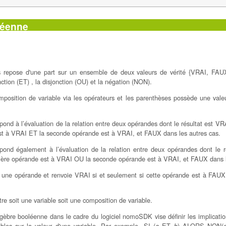
léenne
s repose d'une part sur un ensemble de deux valeurs de vérité {VRAI, FAUX}
nction (ET) , la disjonction (OU) et la négation (NON).
mposition de variable via les opérateurs et les parenthèses possède une valeu
pond à l’évaluation de la relation entre deux opérandes dont le résultat est VRA
st à VRAI ET la seconde opérande est à VRAI, et FAUX dans les autres cas.
spond également à l’évaluation de la relation entre deux opérandes dont le r
ière opérande est à VRAI OU la seconde opérande est à VRAI, et FAUX dans l
 une opérande et renvoie VRAI si et seulement si cette opérande est à FAUX
e soit une variable soit une composition de variable.
gèbre booléenne dans le cadre du logiciel nomoSDK vise définir les implicatio
bles sur la valeur d'une variable. Par exemple, SI (
ET
) ALORS NON(