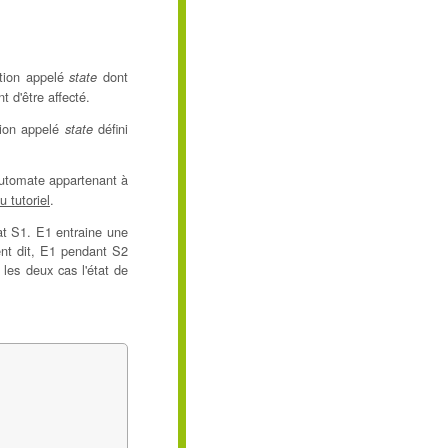
ption appelé
dont
state
t d'être affecté.
tion appelé
défini
state
automate appartenant à
u tutoriel
.
tat S1. E1 entraine une
ment dit, E1 pendant S2
les deux cas l'état de