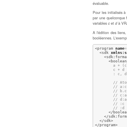
évaluable.
Pour les initialisés à
par une quelconque fo
variables
et
à VR
c
d
A l'édition des lien
booléennes. L'exemple
<program
name
=
<sdk
xmlns:s
<sdk:forma
<boolean
        a + (c
        c + d 
        : c, d^
        // Ato
        // a:c^
        // b.c
        // c:a

        // d:a

        // :c

        // :d

</boolea
</sdk:form
</sdk
>
</program
>