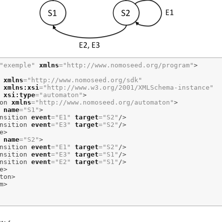
"exemple"
xmlns
=
"http://www.nomoseed.org/program"
>
xmlns
=
"http://www.nomoseed.org/sdk"
xmlns:xsi
=
"http://www.w3.org/2001/XMLSchema-instance"
xsi:type
=
"automaton"
>
on
xmlns
=
"http://www.nomoseed.org/automaton"
>
name
=
"S1"
>
nsition
event
=
"E1"
target
=
"S2"
/>
nsition
event
=
"E3"
target
=
"S2"
/>
e
>
name
=
"S2"
>
nsition
event
=
"E1"
target
=
"S2"
/>
nsition
event
=
"E3"
target
=
"S1"
/>
nsition
event
=
"E2"
target
=
"S1"
/>
e
>
ton
>
m
>