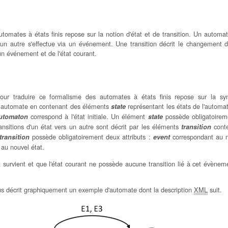
tomates à états finis repose sur la notion d'état et de transition. Un automa
un autre s'effectue via un événement. Une transition décrit le changement d
'un événement et de l'état courant.
our traduire ce formalisme des automates à états finis repose sur la s
n automate en contenant des éléments
représentant les états de l'automa
state
correspond à l'état initiale. Un élément
possède obligatoireme
utomaton
state
ansitions d'un état vers un autre sont décrit par les éléments
conte
transition
possède obligatoirement deux attributs :
correspondant au 
transition
event
au nouvel état.
survient et que l'état courant ne possède aucune transition lié à cet évèneme
sous décrit graphiquement un exemple d'automate dont la description
XML
suit.