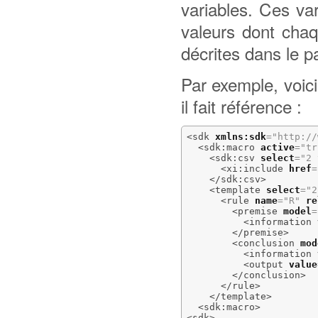
variables. Ces va
valeurs dont chaq
décrites dans le p
Par exemple, voici
il fait référence :
<sdk
xmlns:sdk
=
"http://
<sdk:macro
active
=
"tr
<sdk:csv
select
=
"2 
<xi:include
href
=
</sdk:csv
>
<template
select
=
"2
<rule
name
=
"R"
re
<premise
model
=
<information
</premise
>
<conclusion
mod
<information
<output
value
</conclusion
>
</rule
>
</template
>
<sdk:macro
>
<sdk
>