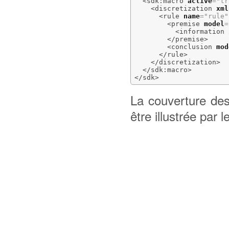
<sdk:macro
active
=
"tr
<discretization
xml
<rule
name
=
"rule"
<premise
model
=
<information
</premise
>
<conclusion
mod
</rule
>
</discretization
>
</sdk:macro
>
</sdk
>
La couverture des
être illustrée par 