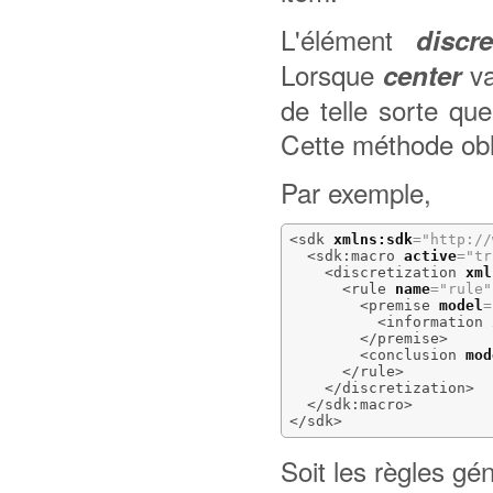
L'élément
discre
Lorsque
v
center
de telle sorte qu
Cette méthode obli
Par exemple,
<sdk
xmlns:sdk
=
"http://
<sdk:macro
active
=
"tr
<discretization
xml
<rule
name
=
"rule"
<premise
model
=
<information
</premise
>
<conclusion
mod
</rule
>
</discretization
>
</sdk:macro
>
</sdk
>
Soit les règles gé