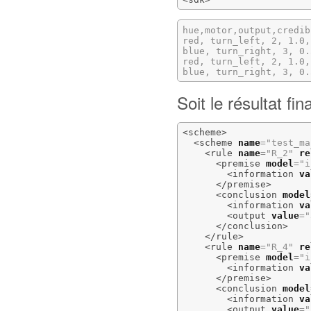
hue,motor,output,credib
red, turn_left, 2, 1.0,
blue, turn_right, 3, 0.
red, turn_left, 2, 1.0,
blue, turn_right, 3, 0.
Soit le résultat fi
<scheme
>
<scheme
name
=
"test_ma
<rule
name
=
"R_2"
re
<premise
model
=
"i
<information
va
</premise
>
<conclusion
model
<information
va
<output
value
=
"
</conclusion
>
</rule
>
<rule
name
=
"R_4"
re
<premise
model
=
"i
<information
va
</premise
>
<conclusion
model
<information
va
<output
value
=
"