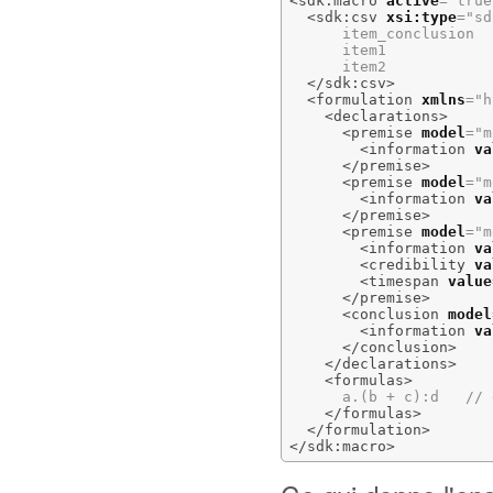
<sdk:macro
active
=
"true
<sdk:csv
xsi:type
=
"sd
      item_conclusion

      item1

      item2

</sdk:csv
>
<formulation
xmlns
=
"h
<declarations
>
<premise
model
=
"m
<information
va
</premise
>
<premise
model
=
"m
<information
va
</premise
>
<premise
model
=
"m
<information
va
<credibility
va
<timespan
value
</premise
>
<conclusion
model
<information
va
</conclusion
>
</declarations
>
<formulas
>
      a.(b + c):d   // 
</formulas
>
</formulation
>
</sdk:macro
>