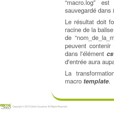
“macro.log” est 
sauvegardé dans
Le résultat doit 
racine de la balis
de “nom_de_la_m
peuvent contenir 
dans l'élément
cs
d'entrée aura aup
La transformatio
macro
.
template
Copyright © 2013 Cédric Coussinet. All Rights Reserved.