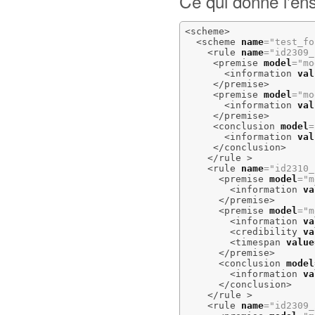
Ce qui donne l'en
<scheme
>
<scheme
name
=
"test_fo
<rule
name
=
"id2309_
<premise
model
=
"mo
<information
val
</premise
>
<premise
model
=
"mo
<information
val
</premise
>
<conclusion
model
=
<information
val
</conclusion
>
</rule
>
<rule
name
=
"id2310_
<premise
model
=
"m
<information
va
</premise
>
<premise
model
=
"m
<information
va
<credibility
va
<timespan
value
</premise
>
<conclusion
model
<information
va
</conclusion
>
</rule
>
<rule
name
=
"id2309_