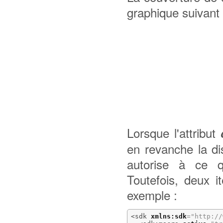
graphique suivant 
Lorsque l'attribut
en revanche la di
autorise à ce qu
Toutefois, deux i
exemple :
<sdk
xmlns:sdk
=
"http://