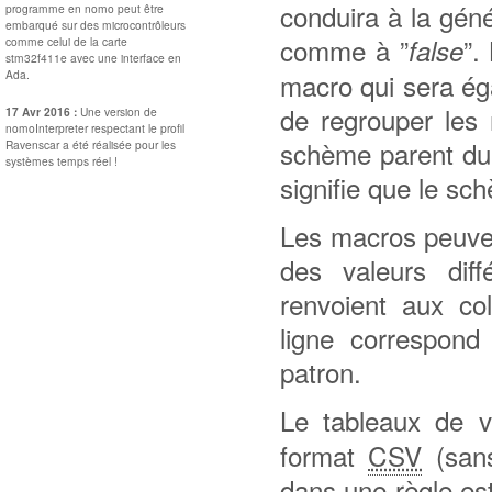
conduira à la génér
programme en nomo peut être
embarqué sur des microcontrôleurs
comme à ”
”.
false
comme celui de la carte
stm32f411e avec une interface en
Ada.
macro qui sera ég
de regrouper les 
17 Avr 2016 :
Une version de
nomoInterpreter respectant le profil
schème parent du 
Ravenscar a été réalisée pour les
systèmes temps réel !
signifie que le s
Les macros peuven
des valeurs diff
renvoient aux co
ligne correspond
patron.
Le tableaux de v
format
CSV
(sans
dans une règle est