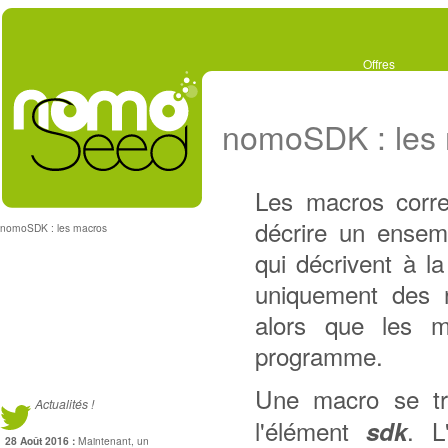
Offres
nomoSDK : les
Les macros corres
décrire un ensem
nomoSDK : les macros
qui décrivent à l
uniquement des r
alors que les m
programme.
Une macro se tr
Actualités !
l'élément
. L
sdk
28 Août 2016 :
Maintenant, un