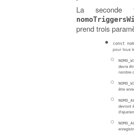
La seconde 
nomoTriggersW
prend trois paramè
const no
pour tous l
NOMO_W
devra êtr
nombre d'
NOMO_W
être enre
NOMO_A
devront ê
d'ajustem
NOMO_A
enregistr