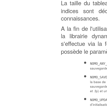
La taille du tabl
indices sont dé
connaissances.
A la fin de l'util
la librairie dyn
s'effectue via la 
possède le param
NOMO_ANY
sauvegard
NOMO_SAV
la base de l
sauvegarde 
et .fp) et u
NOMO_UPD
d'initialisa