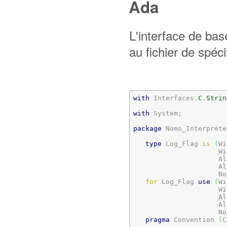
Ada
L'interface de bas
au fichier de spéci
with
 Interfaces.
C
.
Strin
with
 System;

package
 Nomo_Interprete
type
 Log_Flag 
is
(
Wi
                     Wi
                     Al
                     Al
                     No
for
 Log_Flag 
use
(
Wi
                     Wi
                     Al
                     Al
                     No
pragma
 Convention 
(
C