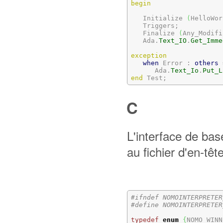
begin
   Initialize 
(
HelloWor
   Triggers;

   Finalize 
(
Any_Modifi
   Ada.
Text_IO
.
Get_Imme
exception
when
 Error : 
others
 
      Ada.
Text_Io
.
Put_L
end
 Test;
C
L'interface de bas
au fichier d'en-têt
#ifndef NOMOINTERPRETER
#define NOMOINTERPRETER
typedef
enum
{
NOMO_WINN