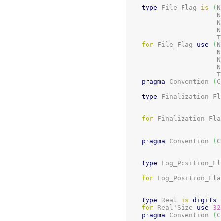
type
 File_Flag 
is
(
N
                      N
                      N
                      No
                      T
for
 File_Flag 
use
(
N
                      N
                      N
                      N
                      T
pragma
 Convention 
(
C
type
 Finalization_Fl
                       
                       
for
 Finalization_Fla
                       
                       
pragma
 Convention 
(
C
type
 Log_Position_Fl
                       
for
 Log_Position_Fla
                       
type
 Real 
is
digits
for
 Real'Size 
use
32
pragma
 Convention 
(
C