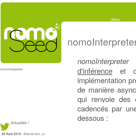
Offres
nomoInterprete
c
nomoInterpreter
d'inférence
et 
nomoInterpreter
implémentation pre
de manière async
qui renvoie des 
cadencés par une 
dessous :
Actualités !
28 Août 2016 :
Maintenant, un