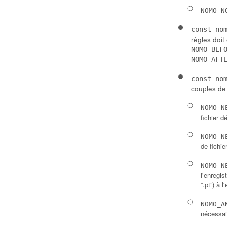
NOMO_N
const no
règles doit 
NOMO_BEF
NOMO_AFT
const no
couples de 
NOMO_N
fichier d
NOMO_N
de fichie
NOMO_N
l'enregis
”.pt”) à l
NOMO_A
nécessai