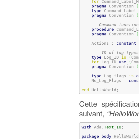
for
 Command_Label_M
pragma
 Convention 
(
type
 Command_Label_
pragma
 Convention 
(
--  Command function
procedure
 Command_L
pragma
 Convention 
(
    Actions : 
constant
 
--  ID of log types
type
 Log_ID 
is
(
Com
for
 Log_ID 
use
(
Com
pragma
 Convention 
(
type
 Log_flags 
is
a
    No_Log_Flags : 
cons
end
 HelloWorld;
Cette spécificati
suivant,
“HelloWor
with
 Ada.
Text_IO
;

package
body
 HelloWorld