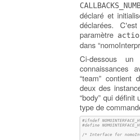
CALLBACKS_NUM
déclaré et initia
déclarées. C'es
paramètre
actio
dans “nomoInterpre
Ci-dessous un
connaissances 
“team” contient 
deux des instanc
“body” qui défini
type de commande
#ifndef NOMOINTERFACE_H
#define NOMOINTERFACE_H
/* Interface for nomoIn