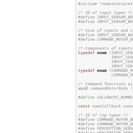
#include "nomointerpret
/* ID of input types */
#define INPUT_SENSOR_BO
#define INPUT_SENSOR_BO
/* Size of inputs and c
#define INPUT_SENSOR_BO
#define COMMAND_MOTOR_B
/* Components of inputs
typedef
enum
{
INPUT_SEN
              INPUT_SEN
              INPUT_SEN
              INPUT_SEN
typedef
enum
{
COMMAND_M
              COMMAND_M
/* Command functions wi
void
 commandMotorBody 
(
#define CALLBACKS_NUMBE
const
 nomoCallback nomo
/* ID of log types */
#define COMMAND_MOTOR_B
#define COMMAND_MOTOR_B
#define PERCEPTION_SENS
#define PERCEPTION_SENS