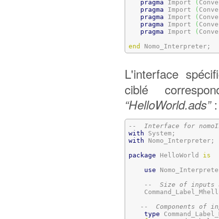
pragma
 Import 
(
Conve
pragma
 Import 
(
Conve
pragma
 Import 
(
Conve
pragma
 Import 
(
Conve
pragma
 Import 
(
Conve
end
 Nomo_Interpreter;
L'interface spéc
ciblé correspo
:
“HelloWorld.ads”
--  Interface for nomoI
with
with
 Nomo_Interpreter;

package
 HelloWorld 
is
use
 Nomo_Interpreter
--  Size of inputs 
    Command_Label_Mhell
--  Components of in
type
 Command_Label_