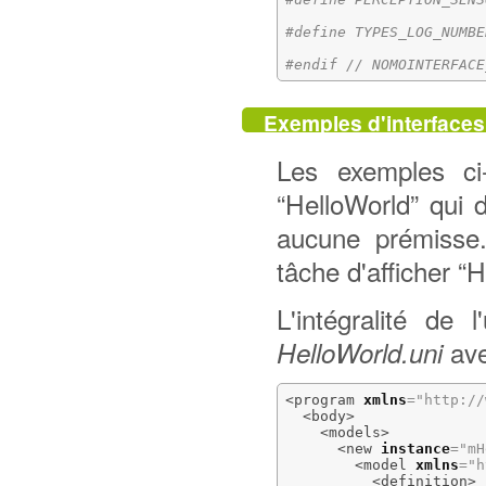
#define TYPES_LOG_NUMBE
#endif // NOMOINTERFACE
Exemples d'interfaces
Les exemples ci
“HelloWorld” qui
aucune prémisse
tâche d'afficher “H
L'intégralité de 
ave
HelloWorld.uni
<program
xmlns
=
"http://
<body
>
<models
>
<new
instance
=
"mH
<model
xmlns
=
"h
<definition
>