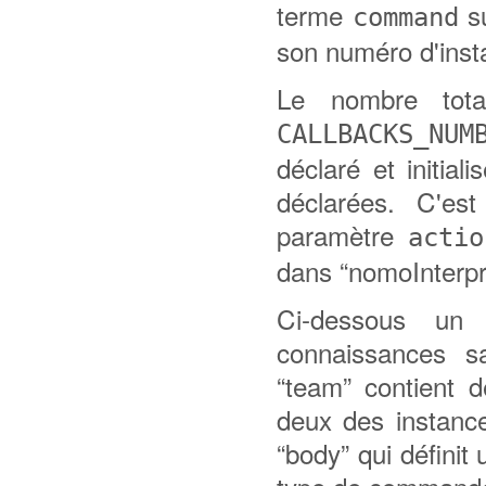
terme
su
command
son numéro d'insta
Le nombre tota
CALLBACKS_NUM
déclaré et initia
déclarées. C'es
paramètre
actio
dans “nomoInterpre
Ci-dessous un
connaissances 
“team” contient 
deux des instanc
“body” qui défini