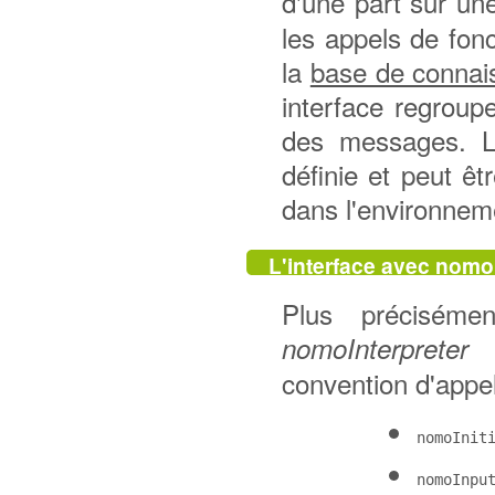
d'une part sur un
les appels de fonc
la
base de connai
interface regroupe
des messages. L
définie et peut ê
dans l'environne
L'interface avec nomo
Plus précisémen
s
nomoInterpreter
convention d'appe
nomoInit
nomoInpu