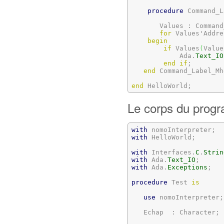
procedure
 Command_L
                       
       Values : Command
for
 Values'Addre
begin
if
 Values
(
Value
            Ada.
Text_IO
end
if
;

end
 Command_Label_Mh
end
 HelloWorld;
Le corps du progr
with
with
 HelloWorld;

with
 Interfaces.
C
.
Strin
with
 Ada.
Text_IO
with
 Ada.
Exceptions
;

procedure
 Test 
is
use
 nomoInterpreter;

   Echap  : Character;
