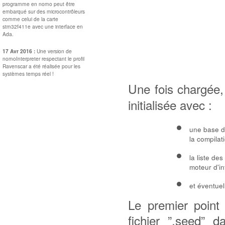
programme en nomo peut être
embarqué sur des microcontrôleurs
comme celui de la carte
stm32f411e avec une interface en
Ada.
17 Avr 2016 :
Une version de
nomoInterpreter respectant le profil
Ravenscar a été réalisée pour les
systèmes temps réel !
Une fois chargée,
initialisée avec :
une base de
la compilat
la liste des
moteur d'in
et éventuel
Le premier point 
fichier ”.seed” d