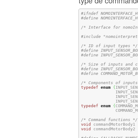
type de commande
#ifndef NOMOINTERFACE_H
#define NOMOINTERFACE_H
/* Interface for nomoIn
#include "nomointerpret
/* ID of input types */
#define INPUT_SENSOR_BO
#define INPUT_SENSOR_BO
/* Size of inputs and c
#define INPUT_SENSOR_BO
#define COMMAND_MOTOR_B
/* Components of inputs
typedef
enum
{
INPUT_SEN
              INPUT_SEN
              INPUT_SEN
              INPUT_SEN
typedef
enum
{
COMMAND_M
              COMMAND_M
/* Command functions */
void
 commandMotorBody1 
void
 commandMotorBody2 