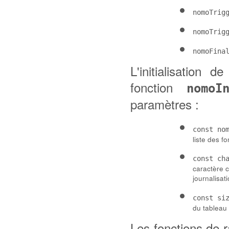
nomoTrig
nomoTrig
nomoFina
L'initialisation d
fonction
nomoI
paramètres :
const no
liste des f
const ch
caractère c
journalisat
const si
du tableau
Les fonctions de ra