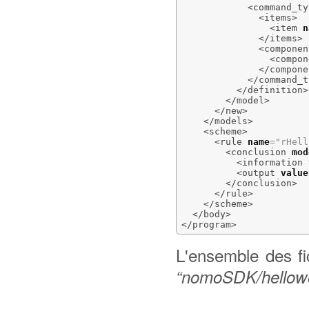
<command_ty
<items
>
<item
n
</items
>
<componen
<compon
</compone
</command_t
</definition
>
</model
>
</new
>
</models
>
<scheme
>
<rule
name
=
"rHell
<conclusion
mod
<information
<output
value
</conclusion
>
</rule
>
</scheme
>
</body
>
</program
>
L'ensemble des fi
“nomoSDK/hellowo