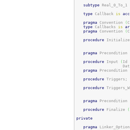
subtype
 Real_0_To_1 
type
 Callback 
is
acc
                       
pragma
 Convention 
(
C
type
 Callbacks 
is
ar
pragma
 Convention 
(
C
procedure
 Initialize
                       
                       
pragma
 Precondition 
procedure
 Input 
(
Id 
                    Dat
pragma
 Precondition 
procedure
 Triggers;

procedure
 Triggers_W
                       
                       
pragma
 Precondition 
procedure
 Finalize 
(
private
pragma
 Linker_Option