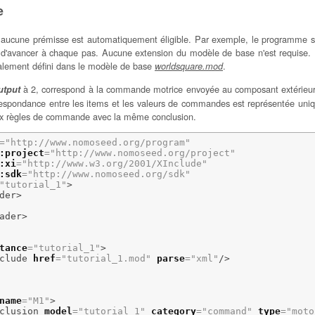
e
 aucune prémisse est automatiquement éligible. Par exemple, le programme s
re d'avancer à chaque pas. Aucune extension du modèle de base n'est requis
totalement défini dans le modèle de base
.
worldsquare.mod
à 2, correspond à la commande motrice envoyée au composant extérieur 
utput
espondance entre les items et les valeurs de commandes est représentée uniq
eux règles de commande avec la même conclusion.
=
"http://www.nomoseed.org/program"
:project
=
"http://www.nomoseed.org/project"
:xi
=
"http://www.w3.org/2001/XInclude"
:sdk
=
"http://www.nomoseed.org/sdk"
"tutorial_1"
>
der
>
ader
>
tance
=
"tutorial_1"
>
clude
href
=
"tutorial_1.mod"
parse
=
"xml"
/>
name
=
"M1"
>
clusion
model
=
"tutorial_1"
category
=
"command"
type
=
"moto