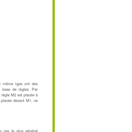
 de même type ont des
la base de règles. Par
a règle M2 est placée à
it placée devant M1, ce
e cas le plus général