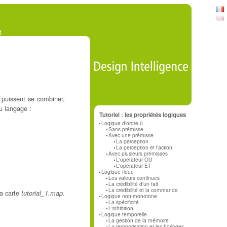
t
s puissent se combiner,
du langage :
Tutoriel : les propriétés logiques
Logique d'ordre 0
Sans prémisse
Avec une prémisse
La perception
La perception et l'action
Avec plusieurs prémisses
L'opérateur OU
L'opérateur ET
Logique floue
Les valeurs continues
La crédibilité d'un fait
La crédibilité et la commande
a carte
.
tutorial_1.map
Logique non-monotone
La spécificité
L'inhibition
Logique temporelle
La gestion de la mémoire
La temporisation et les horloges