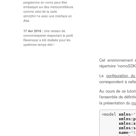
programme en nomo peut être
embarqué sur des microcontrôleurs
comme celui de la carte
stm32f411e avec une interface en
Ada.
17 Avr 2016 :
Une version de
nomoInterpreter respectant le profil
Ravenscar a été réalisée pour les
systèmes temps réel !
Cet environnement se
répertoire “nomoSDK/t
La
configuration du
correspondent à cell
Au cours de ce tutor
l'ensemble de définit
la présentation du
mo
<model
xmlns
=
"
xmlns:p
xmlns:x
xmlns:s
name
=
"t