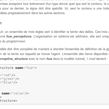
isse acceptant tout événement d'un type donné quel que soit le contenu, la créd
s pour ce dernier, le signe doit être spécifié. Ici, seul le contenu a une tolé
rdées progressivement dans les autres sections.
n
it, un ensemble de trois règles sert à identifier la teinte des dalles. Ces trois
ommé
. L'organisation en schème est arbitraire, elle sert uni
hue_perceptions
ue du programmeur.
dèle doit être complété de manière à étendre l'ensemble de définition de la
s
n de la teinte sur laquelle se trouve l'agent. L'ensemble des items disponible
avec le nom
dans le modèle
devient :
erceptive_structure
hue
tutorial_1.mod
ructure
name
=
"hue"
>
=
"red"
/>
=
"green"
/>
=
"blue"
/>
name
=
"value"
/>
>
tructure
>