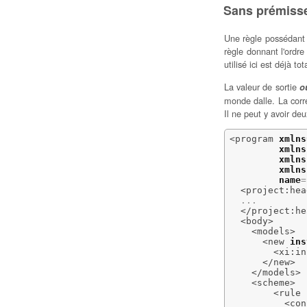
Sans prémiss
Une règle possédant
règle donnant l'ord
utilisé ici est déjà 
La valeur de sortie
o
monde dalle. La corr
Il ne peut y avoir d
<program
xmlns
xmlns
xmlns
xmlns
name
=
<project:hea
  ...

</project:he
<body
>
<models
>
<new
ins
<xi:in
</new
>
</models
>
<scheme
>
<rule
<con