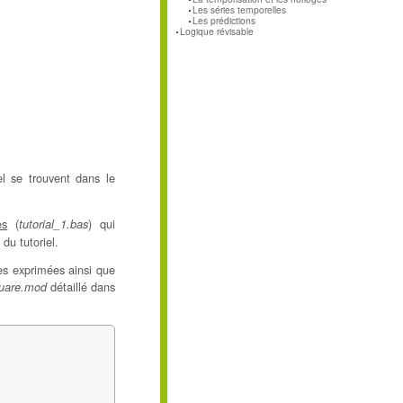
Les séries temporelles
Les prédictions
Logique révisable
el se trouvent dans le
es
(
) qui
tutorial_1.bas
du tutoriel.
tes exprimées ainsi que
détaillé dans
quare.mod