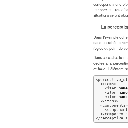
correspond à une prém
temporelle ; toutefoi
situations seront abo
La perceptio
Dans l'exemple qui su
dans un schème n
règles du point de v
Dans ce cadre, le mo
dédiée à la perceptio
et
. L'élément
blue
p
<perceptive_st
<items
>
<item
name
<item
name
<item
name
</items
>
<components
>
<component
</components
</perceptive_s