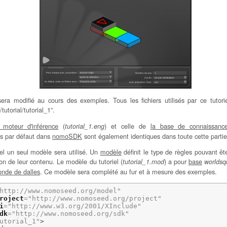
ra modifié au cours des exemples. Tous les fichiers utilisés par ce tutori
utorial/tutorial_1”.
 moteur d'inférence
(
) et celle de
la base de connaissanc
tutorial_1.eng
es par défaut dans
nomoSDK
sont également identiques dans toute cette partie 
iel un seul modèle sera utilisé. Un
modèle
définit le type de règles pouvant ê
ion de leur contenu. Le modèle du tutoriel (
) a pour
base
tutorial_1.mod
worlds
nde de dalles
. Ce modèle sera complété au fur et à mesure des exemples.
http://www.nomoseed.org/model"
roject
=
"http://www.nomoseed.org/project"
i
=
"http://www.w3.org/2001/XInclude"
dk
=
"http://www.nomoseed.org/sdk"
utorial_1"
>