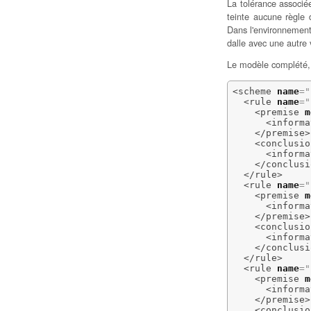
La tolérance associée
teinte aucune règle d
Dans l'environnement 
dalle avec une autre 
Le modèle complété, i
<scheme
name
=
"
<rule
name
=
"
<premise
m
<informa
</premise
>
<conclusio
<informa
</conclusi
</rule
>
<rule
name
=
"
<premise
m
<informa
</premise
>
<conclusio
<informa
</conclusi
</rule
>
<rule
name
=
"
<premise
m
<informa
</premise
>
<conclusio