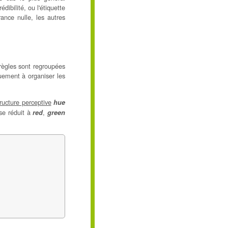
ibilité, ou l'étiquette
rance nulle, les autres
 règles sont regroupées
quement à organiser les
tructure perceptive
hue
 se réduit à
,
red
green