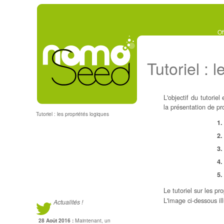
Of
Tutoriel : 
L'objectif du tutorie
la présentation de pr
Tutoriel : les propriétés logiques
Le tutoriel sur les pr
L'image ci-dessous ill
Actualités !
28 Août 2016 :
Maintenant, un