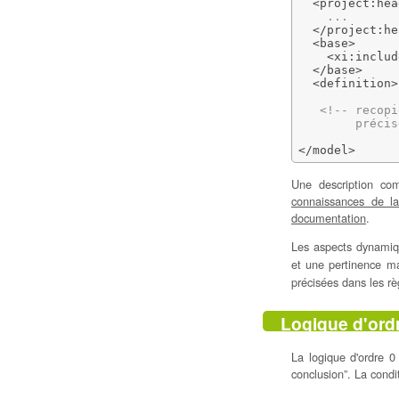
<project:hea
    ...

</project:he
<base
>
<xi:includ
</base
>
<definition
>
<!-- recopi
        précis
</model
>
Une description com
connaissances de l
documentation
.
Les aspects dynamiqu
et une pertinence m
précisées dans les rè
Logique d'ord
La logique d'ordre 0
conclusion”. La condi