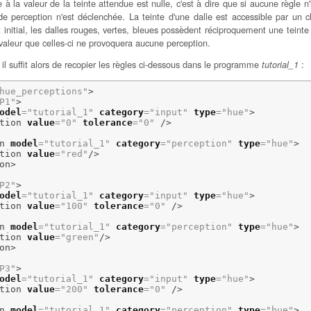
 à la valeur de la teinte attendue est nulle, c'est à dire que si aucune règle n'
e perception n'est déclenchée. La teinte d'une dalle est accessible par un cl
initial, les dalles rouges, vertes, bleues possèdent réciproquement une teint
valeur que celles-ci ne provoquera aucune perception.
l suffit alors de recopier les règles ci-dessous dans le programme
:
tutorial_1
hue_perceptions"
>
P1"
>
odel
=
"tutorial_1"
category
=
"input"
type
=
"hue"
>
tion
value
=
"0"
tolerance
=
"0"
/>
n
model
=
"tutorial_1"
category
=
"perception"
type
=
"hue"
>
tion
value
=
"red"
/>
on
>
P2"
>
odel
=
"tutorial_1"
category
=
"input"
type
=
"hue"
>
tion
value
=
"100"
tolerance
=
"0"
/>
n
model
=
"tutorial_1"
category
=
"perception"
type
=
"hue"
>
tion
value
=
"green"
/>
on
>
P3"
>
odel
=
"tutorial_1"
category
=
"input"
type
=
"hue"
>
tion
value
=
"200"
tolerance
=
"0"
/>
n
model
=
"tutorial_1"
category
=
"perception"
type
=
"hue"
>