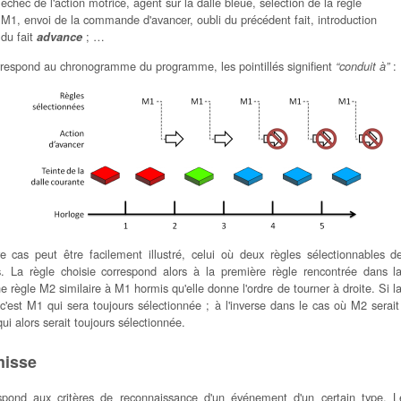
échec de l'action motrice, agent sur la dalle bleue, sélection de la règle
M1, envoi de la commande d'avancer, oubli du précédent fait, introduction
du fait
; …
advance
orrespond au chronogramme du programme, les pointillés signifient
:
“conduit à”
e cas peut être facilement illustré, celui où deux règles sélectionnables
es. La règle choisie correspond alors à la première règle rencontrée dans 
 règle M2 similaire à M1 hormis qu'elle donne l'ordre de tourner à droite. Si l
 c'est M1 qui sera toujours sélectionnée ; à l'inverse dans le cas où M2 sera
qui alors serait toujours sélectionnée.
misse
pond aux critères de reconnaissance d'un événement d'un certain type. L