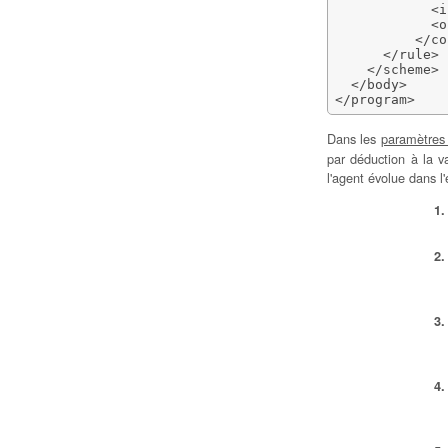
<i
<o
</co
</rule
>
</scheme
>
</body
>
</program
>
Dans les
paramètres
par déduction à la v
l'agent évolue dans 