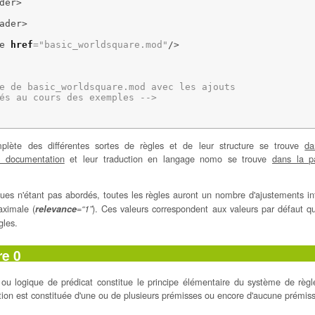
der
>
ader
>
e
href
=
"basic_worldsquare.mod"
/>
e de basic_worldsquare.mod avec les ajouts
és au cours des exemples -->
plète des différentes sortes de règles et de leur structure se trouve
da
a documentation
et leur traduction en langage nomo se trouve
dans la p
es n'étant pas abordés, toutes les règles auront un nombre d'ajustements inf
aximale (
). Ces valeurs correspondent aux valeurs par défaut q
relevance
=“1”
gles.
re 0
 ou logique de prédicat constitue le principe élémentaire du système de règle
tion est constituée d'une ou de plusieurs prémisses ou encore d'aucune prémis