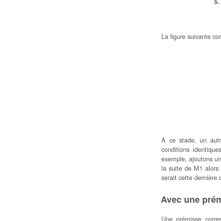
La figure suivante c
A ce stade, un autr
conditions identiqu
exemple, ajoutons une
la suite de M1 alors
serait cette dernière 
Avec une pré
Une prémisse corres