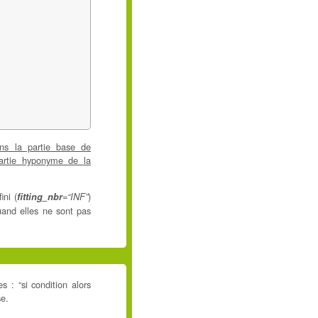
ns la partie base de
artie hyponyme de la
ini (
)
fitting_nbr
=“INF”
uand elles ne sont pas
s : “si condition alors
se.