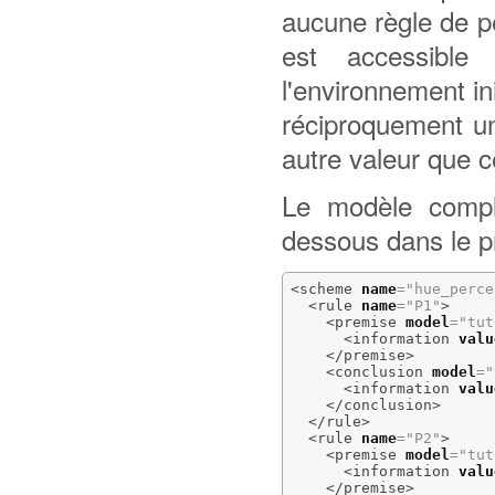
aucune règle de pe
est accessible
l'environnement in
réciproquement un
autre valeur que c
Le modèle complét
dessous dans le
<scheme
name
=
"hue_perce
<rule
name
=
"P1"
>
<premise
model
=
"tut
<information
valu
</premise
>
<conclusion
model
=
"
<information
valu
</conclusion
>
</rule
>
<rule
name
=
"P2"
>
<premise
model
=
"tut
<information
valu
</premise
>