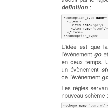
:
definition
<conception_type
name
=
"
<items
>
<item
name
=
"go"
/>
<item
name
=
"stop"
/>
</items
>
</conception_type
>
L'idée est que l
l'évènement
et
go
en deux temps. U
un évènement
st
de l'évènement
g
Les règles servan
nouveau schème 
<scheme
name
=
"control"
>