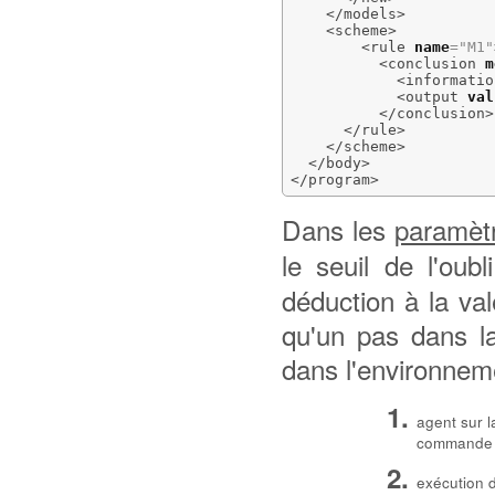
</models
>
<scheme
>
<rule
name
=
"M1"
<conclusion
m
<informatio
<output
val
</conclusion
>
</rule
>
</scheme
>
</body
>
</program
>
Dans les
paramèt
le seuil de l'oub
déduction à la val
qu'un pas dans 
dans l'environne
agent sur l
commande d
exécution d