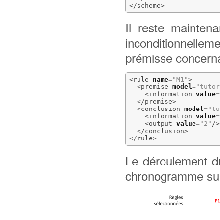
</scheme
>
Il reste mainten
inconditionnelle
prémisse concern
<rule
name
=
"M1"
>
<premise
model
=
"tutor
<information
value
=
</premise
>
<conclusion
model
=
"tu
<information
value
=
<output
value
=
"2"
/>
</conclusion
>
</rule
>
Le déroulement d
chronogramme sui