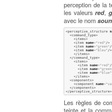
perception de la 
les valeurs
,
red
g
avec le nom
sou
<perceptive_structure
n
<command_type
>
<items
>
<item
name
=
"red"
/>
<item
name
=
"green"
/
<item
name
=
"bleu"
/>
</items
>
</command_type
>
<items
>
<item
name
=
"red"
/
<item
name
=
"green
<item
name
=
"blue"
</items
>
<components
>
<component
name
=
"va
</components
>
</perceptive_structure
>
Les règles de com
teinte et la com