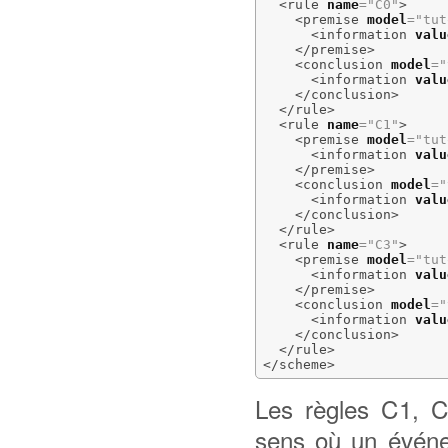
<rule
name
=
"C0"
>
<premise
model
=
"tut
<information
valu
</premise
>
<conclusion
model
=
"
<information
valu
</conclusion
>
</rule
>
<rule
name
=
"C1"
>
<premise
model
=
"tut
<information
valu
</premise
>
<conclusion
model
=
"
<information
valu
</conclusion
>
</rule
>
<rule
name
=
"C3"
>
<premise
model
=
"tut
<information
valu
</premise
>
<conclusion
model
=
"
<information
valu
</conclusion
>
</rule
>
</scheme
>
Les règles C1, C
sens où un évé