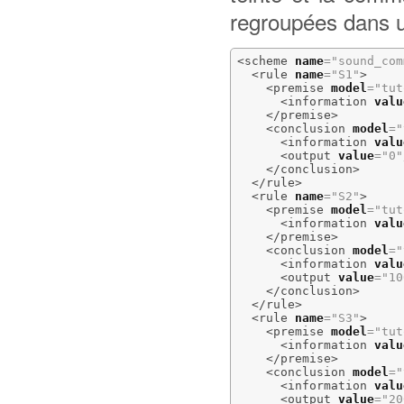
regroupées dans
<scheme
name
=
"sound_com
<rule
name
=
"S1"
>
<premise
model
=
"tut
<information
valu
</premise
>
<conclusion
model
=
"
<information
valu
<output
value
=
"0"
</conclusion
>
</rule
>
<rule
name
=
"S2"
>
<premise
model
=
"tut
<information
valu
</premise
>
<conclusion
model
=
"
<information
valu
<output
value
=
"10
</conclusion
>
</rule
>
<rule
name
=
"S3"
>
<premise
model
=
"tut
<information
valu
</premise
>
<conclusion
model
=
"
<information
valu
<output
value
=
"20