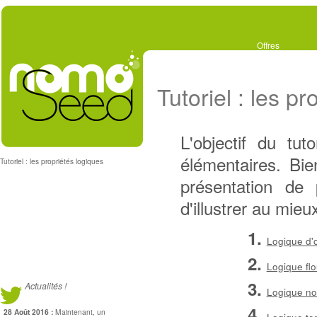
Offres
Tutoriel : les p
L'objectif du tut
élémentaires. Bie
Tutoriel : les propriétés logiques
présentation de 
d'illustrer au mie
Logique d'
Logique fl
Actualités !
Logique n
28 Août 2016 :
Maintenant, un