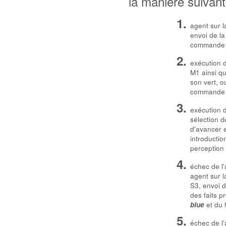
la manière suivant
agent sur l
envoi de la
command
exécution d
M1 ainsi q
son vert, o
command
exécution 
sélection d
d'avancer e
introducti
perception
échec de l'
agent sur l
S3, envoi d
des faits p
et du 
blue
échec de l'