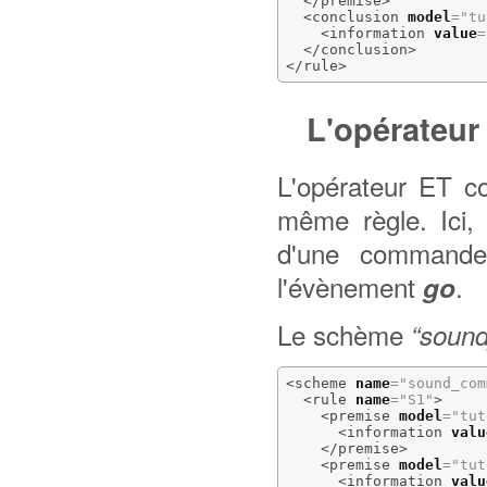
</premise
>
<conclusion
model
=
"tu
<information
value
=
</conclusion
>
</rule
>
L'opérateur
L'opérateur ET c
même règle. Ici,
d'une command
l'évènement
.
go
Le schème
“soun
<scheme
name
=
"sound_com
<rule
name
=
"S1"
>
<premise
model
=
"tut
<information
valu
</premise
>
<premise
model
=
"tut
<information
valu