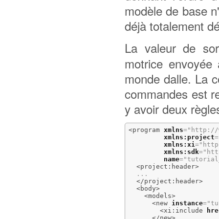
modèle de base n'
déjà totalement d
La valeur de so
motrice envoyée 
monde dalle. La c
commandes est rep
y avoir deux règ
<program
xmlns
=
"http://
xmlns:project
=
xmlns:xi
=
"http
xmlns:sdk
=
"htt
name
=
"tutorial
<project:header
>
  ...

</project:header
>
<body
>
<models
>
<new
instance
=
"tu
<xi:include
hre
</new
>