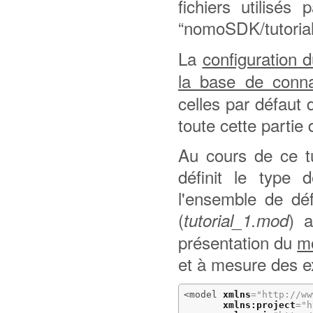
fichiers utilisés
“nomoSDK/tutorial/
La
configuration 
la base de conn
celles par défaut
toute cette partie d
Au cours de ce tu
définit le type 
l'ensemble de déf
(
) 
tutorial_1.mod
présentation du
m
et à mesure des 
<model
xmlns
=
"http://ww
xmlns:project
=
"h