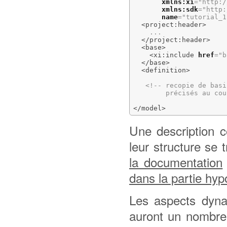
xmlns:xi
=
"http:/
xmlns:sdk
=
"http:
name
=
"tutorial_1
<project:header
>
    ...

</project:header
>
<base
>
<xi:include
href
=
"b
</base
>
<definition
>
<!-- recopie de basi
        précisés au cou
</model
>
Une description c
leur structure se
la documentation
dans la partie hy
Les aspects dyna
auront un nombre 