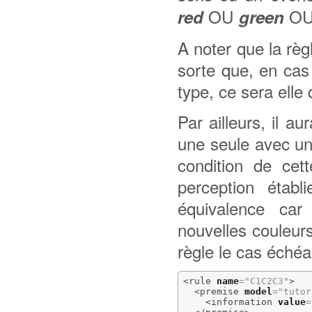
OU
O
red
green
A noter que la rè
sorte que, en cas 
type, ce sera elle
Par ailleurs, il au
une seule avec un
condition de cett
perception établ
équivalence car 
nouvelles couleurs 
règle le cas échéa
<rule
name
=
"C1C2C3"
>
<premise
model
=
"tutor
<information
value
=