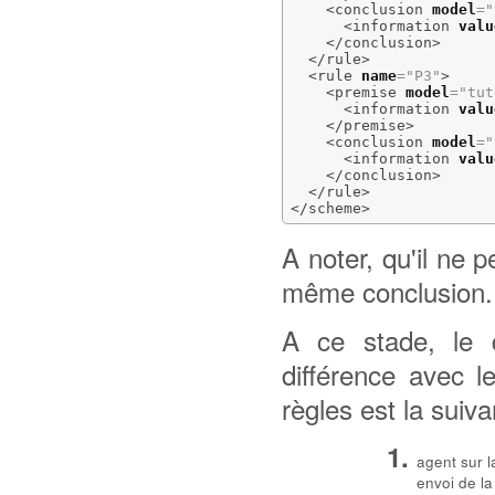
<conclusion
model
=
"
<information
valu
</conclusion
>
</rule
>
<rule
name
=
"P3"
>
<premise
model
=
"tut
<information
valu
</premise
>
<conclusion
model
=
"
<information
valu
</conclusion
>
</rule
>
</scheme
>
A noter, qu'il ne 
même conclusion.
A ce stade, le 
différence avec l
règles est la suiva
agent sur l
envoi de la