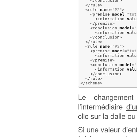
</conclusion
>
</rule
>
<rule
name
=
"P2"
>
<premise
model
=
"tut
<information
valu
</premise
>
<conclusion
model
=
"
<information
valu
</conclusion
>
</rule
>
<rule
name
=
"P3"
>
<premise
model
=
"tut
<information
valu
</premise
>
<conclusion
model
=
"
<information
valu
</conclusion
>
</rule
>
</scheme
>
Le changement 
l’intermédiaire
d'u
clic sur la dalle o
Si une valeur d'en