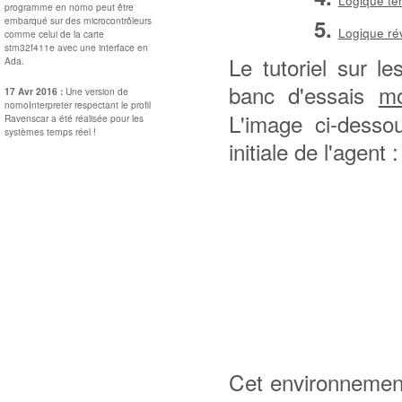
Logique te
programme en nomo peut être
embarqué sur des microcontrôleurs
Logique ré
comme celui de la carte
stm32f411e avec une interface en
Le tutoriel sur le
Ada.
banc d'essais
mo
17 Avr 2016 :
Une version de
nomoInterpreter respectant le profil
L'image ci-dessou
Ravenscar a été réalisée pour les
systèmes temps réel !
initiale de l'agent :
Cet environnement