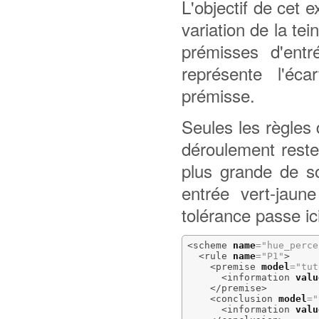
L'objectif de cet 
variation de la tei
prémisses d'entr
représente l'éc
prémisse.
Seules les règles 
déroulement reste
plus grande de so
entrée vert-jaun
tolérance passe ic
<scheme
name
=
"hue_perce
<rule
name
=
"P1"
>
<premise
model
=
"tut
<information
valu
</premise
>
<conclusion
model
=
"
<information
valu