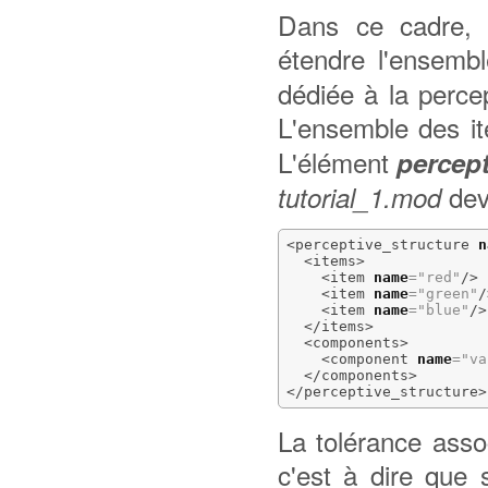
Dans ce cadre, 
étendre l'ensembl
dédiée à la percep
L'ensemble des it
L'élément
percept
dev
tutorial_1.mod
<perceptive_structure
n
<items
>
<item
name
=
"red"
/>
<item
name
=
"green"
/
<item
name
=
"blue"
/>
</items
>
<components
>
<component
name
=
"va
</components
>
</perceptive_structure
>
La tolérance assoc
c'est à dire que 