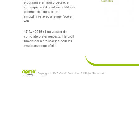
programme en nomo peut être
embarqué sur des microcontrôleurs
comme celui de la carte
stm32f411e avec une interface en
Ada.
17 Avr 2016 :
Une version de
nomoInterpreter respectant le profil
Ravenscar a été réalisée pour les
systèmes temps réel !
Copyright © 2013 Cédric Coussinet. All Rights Reserved.