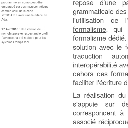
repose d'une pa
programme en nomo peut être
embarqué sur des microcontrôleurs
grammaticale de
comme celui de la carte
stm32f411e avec une interface en
l'utilisation de
Ada.
formalisme
, qui
17 Avr 2016 :
Une version de
nomoInterpreter respectant le profil
formalisme dédié
Ravenscar a été réalisée pour les
systèmes temps réel !
solution avec le 
traduction au
interopérabilité a
dehors des form
faciliter l'écritur
La réalisation du
s'appuie sur 
correspondent à 
associé réciproq