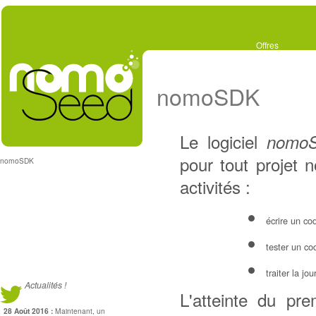
Offres
nomoSDK
Le logiciel
nomo
pour tout projet 
nomoSDK
activités :
écrire un cod
tester un co
traiter la jou
Actualités !
L'atteinte du prem
28 Août 2016 :
Maintenant, un