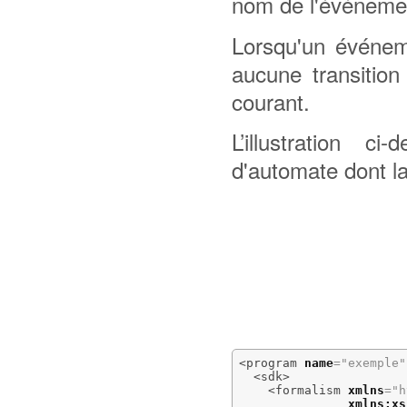
nom de l'événeme
Lorsqu'un événem
aucune transition
courant.
L’illustration 
d'automate dont l
<program
name
=
"exemple"
<sdk
>
<formalism
xmlns
=
"h
xmlns:xs