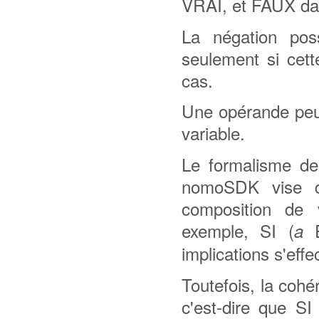
VRAI, et FAUX dan
La négation po
seulement si cet
cas.
Une opérande peut
variable.
Le formalisme de 
nomoSDK vise déf
composition de v
exemple, SI (
a
implications s'effe
Toutefois, la cohé
c'est-dire que S