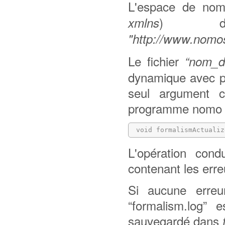
L'espace de nom
) do
xmlns
"http://www.nomo
Le fichier
“nom_du
dynamique avec po
seul argument c
programme nomo à 
 void formalismActualiz
L'opération condu
contenant les erre
Si aucune erreur
“formalism.log” e
sauvegardé dans