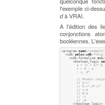
quelconque fonct
l'exemple ci-dessu
à VRAI.
d
A l'édition des l
conjonctions at
booléennes. L'exem
<program
name
=
"exemple"
<sdk
xmlns:sdk
=
"http:
<sdk:formalism
xsi:
<boolean_logic
xm
        a + (c + d)^.b :
        c + d : a

        : c, d^

        // Atomic conju
        // a:c^

        // b.c^.d^:c^

        // c:a

        // d:a

        // :c

        // :d

</boolean_logic
>