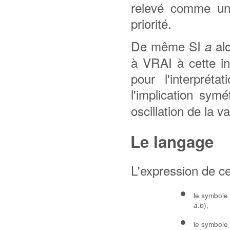
relevé comme une
priorité.
De même SI
al
a
à VRAI à cette in
pour l'interprét
l'implication sym
oscillation de la v
Le langage
L'expression de ce
le symbole 
.
),
a
b
le symbole 