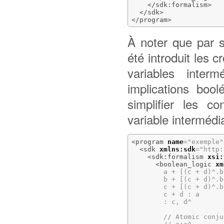
</sdk:formalism
>
</sdk
>
</program
>
À noter que par so
été introduit les cr
variables inter
implications boo
simplifier les c
variable intermédi
<program
name
=
"exemple"
<sdk
xmlns:sdk
=
"http:
<sdk:formalism
xsi:
<boolean_logic
xm
        a + [(c + d)^.b
        b + [(c + d)^.b
        c + [(c + d)^.b
        c + d : a

        : c, d^

        // Atomic conju