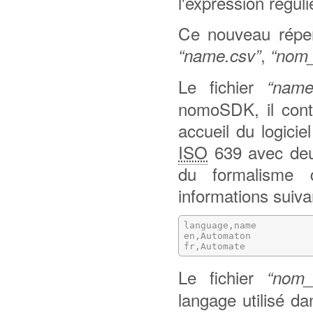
l'expression régul
Ce nouveau répert
,
“name.csv”
“nom_
Le fichier
“name
nomoSDK, il conti
accueil du logici
ISO
639 avec deux
du formalisme 
informations suiva
language,name

en,Automaton

fr,Automate
Le fichier
“nom_
langage utilisé d