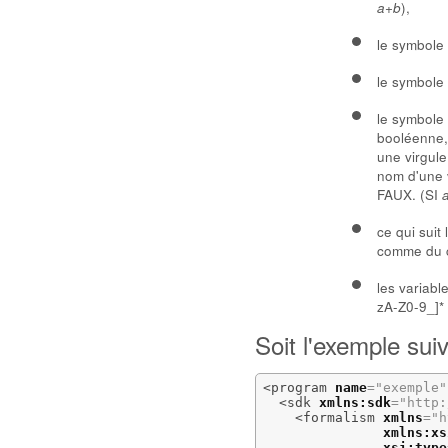
+
),
a
b
le symbole 
le symbole 
le symbole 
booléenne, 
une virgule
nom d'une v
FAUX. (SI
ce qui suit 
comme du 
les variabl
zA-Z0-9_]* 
Soit l'exemple suiv
<program
name
=
"exemple"
<sdk
xmlns:sdk
=
"http:
<formalism
xmlns
=
"h
xmlns:xs
xsi:type