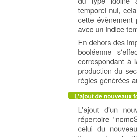
du type idoine 
temporel nul, cel
cette évènement 
avec un indice tem
En dehors des impl
booléenne s'eff
correspondant à l
production du sec
règles générées a
L'ajout de nouveaux 
L'ajout d'un nou
répertoire “nomo
celui du nouvea