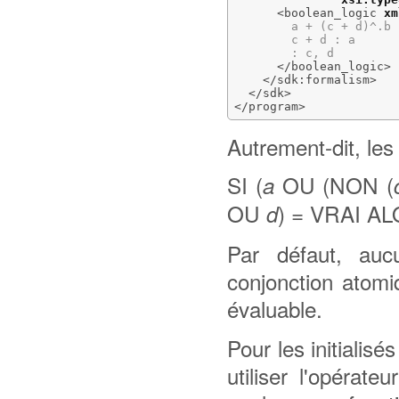
<boolean_logic
xm
        a + (c + d)^.b :
        c + d : a

        : c, d

</boolean_logic
>
</sdk:formalism
>
</sdk
>
</program
>
Autrement-dit, les
SI (
OU (NON (
a
OU
) = VRAI A
d
Par défaut, aucu
conjonction atomi
évaluable.
Pour les initialisé
utiliser l'opérate