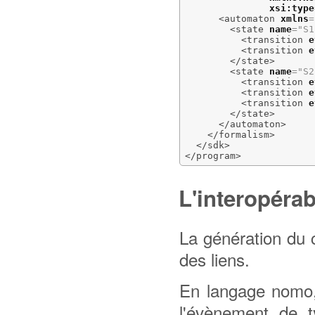
xsi:type
<automaton
xmlns
=
<state
name
=
"S1
<transition
e
<transition
e
</state
>
<state
name
=
"S2
<transition
e
<transition
e
<transition
e
</state
>
</automaton
>
</formalism
>
</sdk
>
</program
>
L'interopérab
La génération du 
des liens.
En langage nomo, 
l'évènement de 