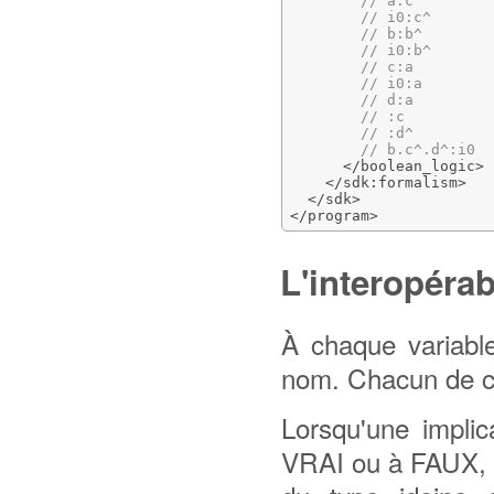
        // a:c^

        // i0:c^

        // b:b^

        // i0:b^

        // c:a

        // i0:a

        // d:a

        // :c

        // :d^

        // b.c^.d^:i0

</boolean_logic
>
</sdk:formalism
>
</sdk
>
</program
>
L'interopérab
À chaque variabl
nom. Chacun de c
Lorsqu'une implic
VRAI ou à FAUX, c