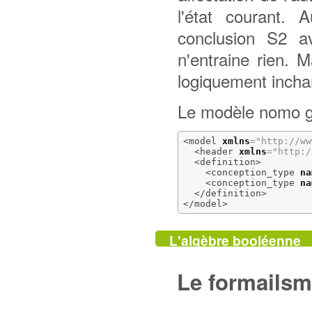
l'état courant.
conclusion S2 a
n'entraine rien. 
logiquement incha
Le modèle nomo gé
<model
xmlns
=
"http://ww
<header
xmlns
=
"http:/
<definition
>
<conception_type
na
<conception_type
na
</definition
>
</model
>
L'algèbre booléenne
Le formails