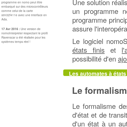
Une solution réali
programme en nomo peut être
embarqué sur des microcontrôleurs
un programme no
comme celui de la carte
stm32f411e avec une interface en
programme princip
Ada.
assure l'interopér
17 Avr 2016 :
Une version de
nomoInterpreter respectant le profil
Ravenscar a été réalisée pour les
Le logiciel nomo
systèmes temps réel !
états finis
et
l
possibilité d'en
aj
Les automates à états 
Le formalis
Le formalisme des
d'état et de tran
d'un état à un au